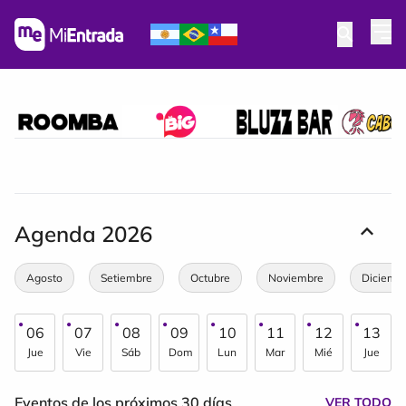
Agenda
2026
Agosto
Setiembre
Octubre
Noviembre
Diciemb
06
07
08
09
10
11
12
13
Jue
Vie
Sáb
Dom
Lun
Mar
Mié
Jue
Eventos de los próximos 30 días
VER TODO