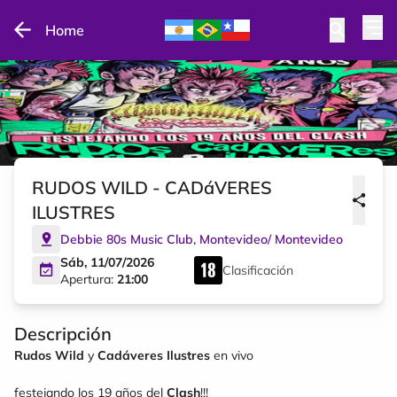
Home
RUDOS WILD - CADáVERES
ILUSTRES
Debbie 80s Music Club
,
Montevideo
/
Montevideo
Sáb, 11/07/2026
Clasificación
Apertura:
21:00
Descripción
Rudos Wild
y
Cadáveres Ilustres
en vivo
festejando los 19 años del
Clash
!!!