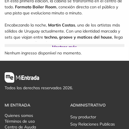
En esta primera edición, la cabina se transforma en el centro de
todo.
Formato Boiler Room
, conexión directa con el público y
una pista que evoluciona minuto a minuto.
Encabezando la noche,
Martin Costas
, uno de los artistas más
sólidos de Uruguay actualmente. Con una identidad marcada y
sets que viajan entre
techno, groove y matices del house
, llega
a ASCEND para llevar la pista hacia un
ascenso constante
.
Mostrar más
Nenhum ingresso disponível no momento.
Completan el line up:
Meta
Ss4nti
Lost (B-Day Set)
Tres propuestas que construirán el viaje desde lo profundo hasta
Todos los derechos reservados 2026.
el punto máximo de energía.
Lugar:
Lclub
MI ENTRADA
ADMINISTRATIVO
Ciudad:
Montevideo
Quienes somos
Estilos:
Techno · Tech Groove · Indie
Soy productor
Términos de uso
Formato:
Boiler Room
Soy Relaciones Publicas
Centro de Ayuda
Edición:
Limitada