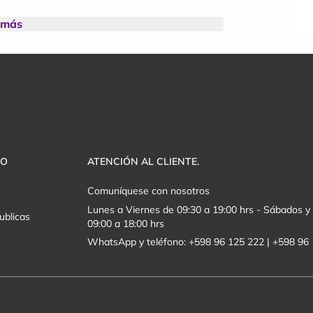
ones.
 más
ntarán por fases de venta.
banos más esperados del año.
VO
ATENCIÓN AL CLIENTE.
Comuníquese con nosotros
Lunes a Viernes de 09:30 a 19:00 hrs - Sábados 
ublicas
09:00 a 18:00 hrs
WhatsApp y teléfono: +598 96 125 222 | +598 96