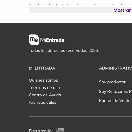
Producción de Cuban Party y Bedoya Producci
Mostrar
Montevideo, Complejo Sala Show.
Las entradas son limitadas y los precios aume
No te quedes afuera de uno de los eventos ur
Todos los derechos reservados 2026.
¡Compra tu entrada ahora y asegura tu lugar!
MI ENTRADA
ADMINISTRATI
Quienes somos
Soy productor
Términos de uso
Soy Relaciones P
Centro de Ayuda
Puntos de Venta
Archivos útiles
Desarrollo: